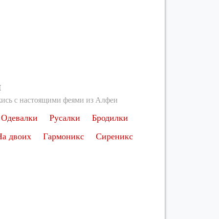
ы
ись с настоящими феями из Алфеи
Одевалки
Русалки
Бродилки
На двоих
Гармоникс
Сиреникс