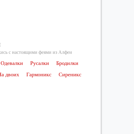
ы
ись с настоящими феями из Алфеи
Одевалки
Русалки
Бродилки
На двоих
Гармоникс
Сиреникс