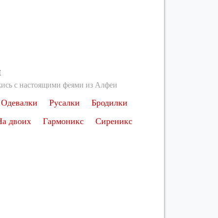
ы
ись с настоящими феями из Алфеи
Одевалки
Русалки
Бродилки
На двоих
Гармоникс
Сиреникс