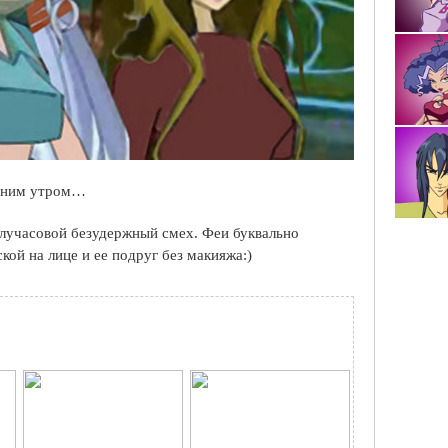
анним утром…
получасовой безудержный смех. Феи буквально
ской на лице и ее подруг без макияжа:)