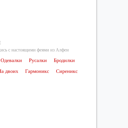
ы
ись с настоящими феями из Алфеи
Одевалки
Русалки
Бродилки
На двоих
Гармоникс
Сиреникс