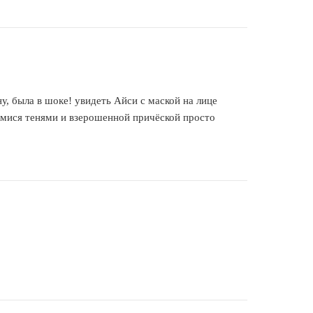
ну, была в шоке! увидеть Айси с маской на лице
имися тенями и взерошенной причёской просто