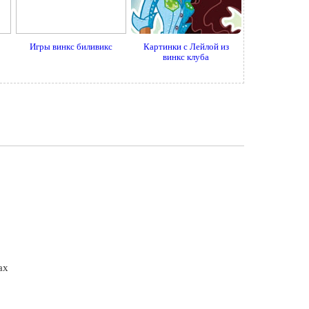
Игры винкс биливикс
Картинки с Лейлой из
винкс клуба
ах