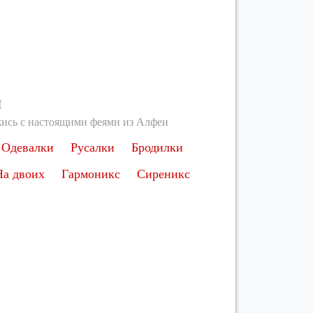
ы
ись с настоящими феями из Алфеи
Одевалки
Русалки
Бродилки
На двоих
Гармоникс
Сиреникс